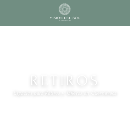
RETIROS
Espacios para Retiros y Talleres en Cuernavaca